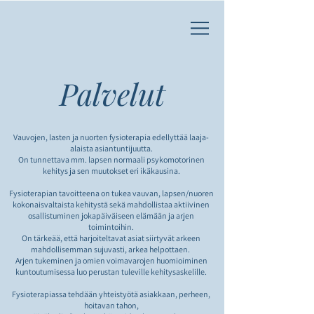
Palvelut
Vauvojen, lasten ja nuorten fysioterapia edellyttää laaja-
alaista asiantuntijuutta.
On tunnettava mm. lapsen normaali psykomotorinen
kehitys ja sen muutokset eri ikäkausina.
Fysioterapian tavoitteena on tukea vauvan, lapsen/nuoren
kokonaisvaltaista kehitystä sekä mahdollistaa aktiivinen
osallistuminen jokapäiväiseen elämään ja arjen
toimintoihin.
On tärkeää, että harjoiteltavat asiat siirtyvät arkeen
mahdollisemman sujuvasti, arkea helpottaen.
Arjen tukeminen ja omien voimavarojen huomioiminen
kuntoutumisessa luo perustan tuleville kehitysaskelille.
Fysioterapiassa tehdään yhteistyötä asiakkaan, perheen,
hoitavan tahon,