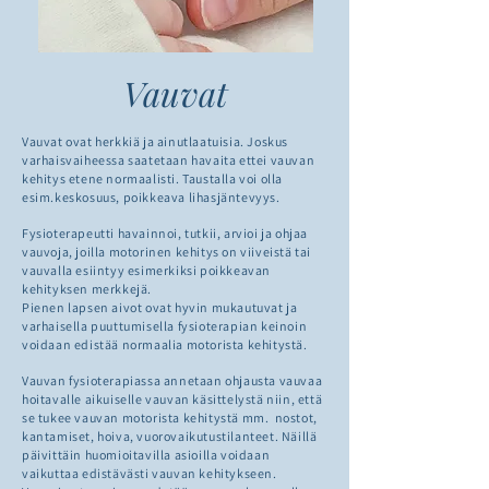
Vauvat
Vauvat ovat herkkiä ja ainutlaatuisia. Joskus
varhaisvaiheessa saatetaan havaita ettei vauvan
kehitys etene normaalisti. Taustalla voi olla
esim.keskosuus, poikkeava lihasjäntevyys.
Fysioterapeutti havainnoi, tutkii, arvioi ja ohjaa
vauvoja, joilla motorinen kehitys on viiveistä tai
vauvalla esiintyy esimerkiksi poikkeavan
kehityksen merkkejä.
Pienen lapsen aivot ovat hyvin mukautuvat ja
varhaisella puuttumisella fysioterapian keinoin
voidaan edistää normaalia motorista kehitystä.
Vauvan fysioterapiassa annetaan ohjausta vauvaa
hoitavalle aikuiselle vauvan käsittelystä niin, että
se tukee vauvan motorista kehitystä mm. nostot,
kantamiset, hoiva, vuorovaikutustilanteet. Näillä
päivittäin huomioitavilla asioilla voidaan
vaikuttaa edistävästi vauvan kehitykseen.